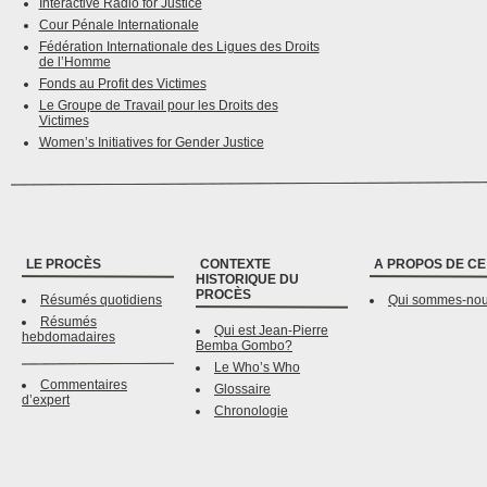
Interactive Radio for Justice
Cour Pénale Internationale
Fédération Internationale des Ligues des Droits
de l’Homme
Fonds au Profit des Victimes
Le Groupe de Travail pour les Droits des
Victimes
Women’s Initiatives for Gender Justice
LE PROCÈS
CONTEXTE
A PROPOS DE CE
HISTORIQUE DU
PROCÈS
Résumés quotidiens
Qui sommes-no
Résumés
Qui est Jean-Pierre
hebdomadaires
Bemba Gombo?
Le Who’s Who
Commentaires
Glossaire
d’expert
Chronologie