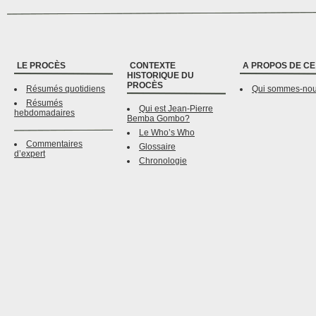
LE PROCÈS
CONTEXTE
A PROPOS DE CE
HISTORIQUE DU
PROCÈS
Résumés quotidiens
Qui sommes-no
Résumés
Qui est Jean-Pierre
hebdomadaires
Bemba Gombo?
Le Who’s Who
Commentaires
Glossaire
d’expert
Chronologie