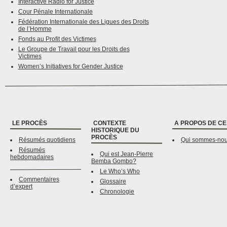
Interactive Radio for Justice
Cour Pénale Internationale
Fédération Internationale des Ligues des Droits
de l’Homme
Fonds au Profit des Victimes
Le Groupe de Travail pour les Droits des
Victimes
Women’s Initiatives for Gender Justice
LE PROCÈS
CONTEXTE
A PROPOS DE CE
HISTORIQUE DU
PROCÈS
Résumés quotidiens
Qui sommes-no
Résumés
Qui est Jean-Pierre
hebdomadaires
Bemba Gombo?
Le Who’s Who
Commentaires
Glossaire
d’expert
Chronologie