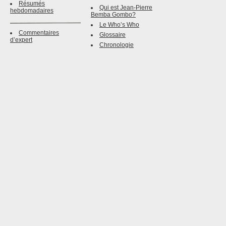
Résumés
Qui est Jean-Pierre
hebdomadaires
Bemba Gombo?
Le Who’s Who
Commentaires
Glossaire
d’expert
Chronologie