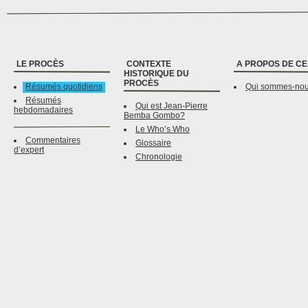
LE PROCÈS
CONTEXTE
A PROPOS DE CE
HISTORIQUE DU
PROCÈS
Résumés quotidiens
Qui sommes-no
Résumés
Qui est Jean-Pierre
hebdomadaires
Bemba Gombo?
Le Who’s Who
Commentaires
Glossaire
d’expert
Chronologie