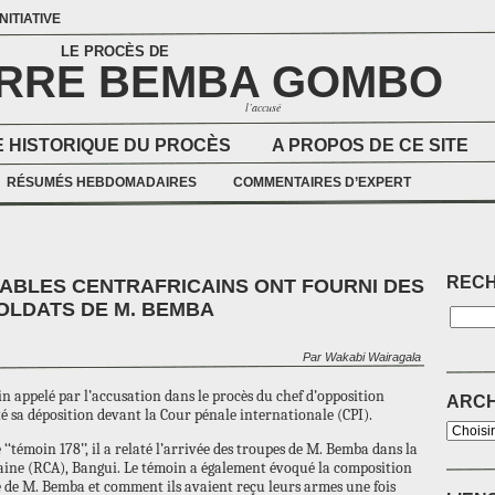
NITIATIVE
LE PROCÈS DE
ERRE BEMBA GOMBO
l’accusé
 HISTORIQUE DU PROCÈS
A PROPOS DE CE SITE
RÉSUMÉS HEBDOMADAIRES
COMMENTAIRES D’EXPERT
REC
ABLES CENTRAFRICAINS ONT FOURNI DES
OLDATS DE M. BEMBA
Par Wakabi Wairagala
n appelé par l’accusation dans le procès du chef d’opposition
ARCH
é sa déposition devant la Cour pénale internationale (CPI).
‘témoin 178’’, il a relaté l’arrivée des troupes de M. Bemba dans la
caine (RCA), Bangui. Le témoin a également évoqué la composition
de M. Bemba et comment ils avaient reçu leurs armes une fois