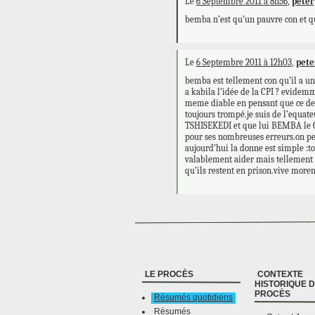
Le
6 Septembre 2011 à 8h56
,
peter
bemba n’est qu’un pauvre con et qu
Le
6 Septembre 2011 à 12h03
,
pete
bemba est tellement con qu’il a un
a kabila l’idée de la CPI ? evidem
meme diable en pensant que ce dern
toujours trompé.je suis de l’equat
TSHISEKEDI et que lui BEMBA le C
pour ses nombreuses erreurs.on peu
aujourd’hui la donne est simple :t
valablement aider mais tellement 
qu’ils restent en prison.vive more
LE PROCÈS
CONTEXTE
HISTORIQUE 
PROCÈS
Résumés quotidiens
Résumés