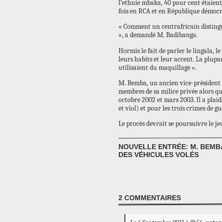
l’ethnie mbaka, 40 pour cent étaient
fois en RCA et en République démoc
« Comment un centrafricain distingu
», a demandé M. Badibanga.
Hormis le fait de parler le lingala, l
leurs habits et leur accent. La plupar
utilisaient du maquillage ».
M. Bemba, un ancien vice-président 
membres de sa milice privée alors qu’
octobre 2002 et mars 2003. Il a pla
et viol) et pour les trois crimes de gu
Le procès devrait se poursuivre le jeu
NOUVELLE ENTRÉE: M. BEMBA
DES VÉHICULES VOLÉS
2
COMMENTAIRES