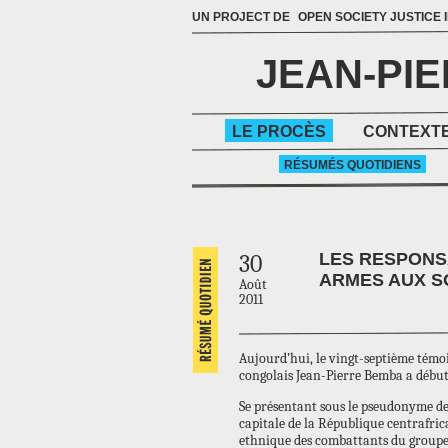
UN PROJECT DE
OPEN SOCIETY JUSTICE I
JEAN-PI
LE PROCÈS
CONTEXTE
RÉSUMÉS QUOTIDIENS
LES RESPONS
30
ARMES AUX S
Août
2011
Aujourd’hui, le vingt-septième témoi
congolais Jean-Pierre Bemba a début
Se présentant sous le pseudonyme de ‘
capitale de la République centrafri
ethnique des combattants du groupe 