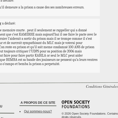
a déclaré:
’il demeure a la prison a cause des ses nombreuses erreurs.
r
a déclaré:
e memoire courte . peut il seulement se rappeller qui a donné
ment que c’est KAMERHE mais aujourd’hui il ose faire le pacte avec le
ier l’aiderait a sortir du prison mais il se trompe comme il s’est
eur et de surcroit sympathisant du MLC mais je voterai pour
on reste en prison et qu’il soit meme condamné 100 ANS de prison
t toujours critiquer l’UDPS pour sa position de 2006 mais
out faire pour faire partir KABILA or seul le MLC peut aider
que BEMBA est sa bande des jouisseurs ne pensent qu’a leurs ventres
no o’campo et bemba la prison a perpetuité.
Conditions Générales 
A PROPOS DE CE SITE
DU
Qui sommes-nous?
© 2026 Open Society Foundations. Certains
droits réservés.