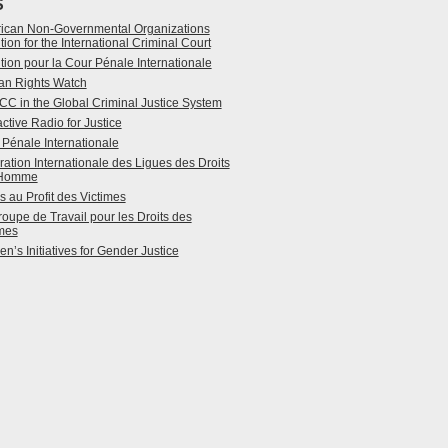
S
ican Non-Governmental Organizations
tion for the International Criminal Court
tion pour la Cour Pénale Internationale
n Rights Watch
CC in the Global Criminal Justice System
active Radio for Justice
Pénale Internationale
ation Internationale des Ligues des Droits
’Homme
 au Profit des Victimes
oupe de Travail pour les Droits des
imes
’s Initiatives for Gender Justice