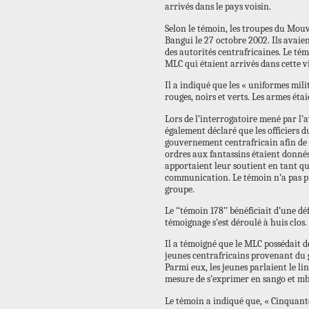
arrivés dans le pays voisin.
Selon le témoin, les troupes du Mou
Bangui le 27 octobre 2002. Ils avaie
des autorités centrafricaines. Le t
MLC qui étaient arrivés dans cette vi
Il a indiqué que les « uniformes mil
rouges, noirs et verts. Les armes ét
Lors de l’interrogatoire mené par l’a
également déclaré que les officiers
gouvernement centrafricain afin de fa
ordres aux fantassins étaient donnés 
apportaient leur soutient en tant q
communication. Le témoin n’a pas p
groupe.
Le ‘‘témoin 178’’ bénéficiait d’une d
témoignage s’est déroulé à huis clos.
Il a témoigné que le MLC possédait d
jeunes centrafricains provenant du
Parmi eux, les jeunes parlaient le li
mesure de s’exprimer en sango et mb
Le témoin a indiqué que, « Cinquant