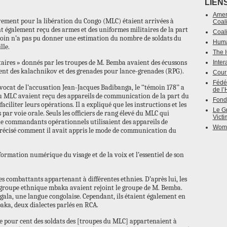
LIEN
Amer
vement pour la libération du Congo (MLC) étaient arrivées à
Coali
nt également reçu des armes et des uniformes militaires de la part
Coali
émoin n’a pas pu donner une estimation du nombre de soldats du
Huma
lle.
The I
itaires » donnés par les troupes de M. Bemba avaient des écussons
Inter
aient des kalachnikov et des grenades pour lance-grenades (RPG).
Cour 
Fédér
vocat de l’accusation Jean-Jacques Badibanga, le ‘‘témoin 178’’ a
de l
 du MLC avaient reçu des appareils de communication de la part du
Fonds
ciliter leurs opérations. Il a expliqué que les instructions et les
Le Gr
par voie orale. Seuls les officiers de rang élevé du MLC qui
Vict
ue commandants opérationnels utilisaient des appareils de
Women
récisé comment il avait appris le mode de communication du
éformation numérique du visage et de la voix et l’essentiel de son
es combattants appartenant à différentes ethnies. D’après lui, les
 groupe ethnique mbaka avaient rejoint le groupe de M. Bemba.
ngala, une langue congolaise. Cependant, ils étaient également en
aka, deux dialectes parlés en RCA.
e pour cent des soldats des [troupes du MLC] appartenaient à