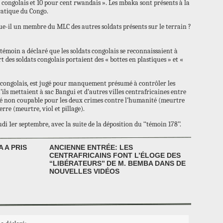
 congolais et 10 pour cent rwandais ». Les mbaka sont présents à la
ratique du Congo.
e-il un membre du MLC des autres soldats présents sur le terrain ?
e témoin a déclaré que les soldats congolais se reconnaissaient à
t des soldats congolais portaient des « bottes en plastiques » et «
congolais, est jugé pour manquement présumé à contrôler les
ils mettaient à sac Bangui et d’autres villes centrafricaines entre
idé non coupable pour les deux crimes contre l’humanité (meurtre
erre (meurtre, viol et pillage).
di 1er septembre, avec la suite de la déposition du ‘‘témoin 178’’.
 A PRIS
ANCIENNE ENTRÉE: LES
CENTRAFRICAINS FONT L’ÉLOGE DES
‘‘LIBÉRATEURS’’ DE M. BEMBA DANS DE
NOUVELLES VIDÉOS