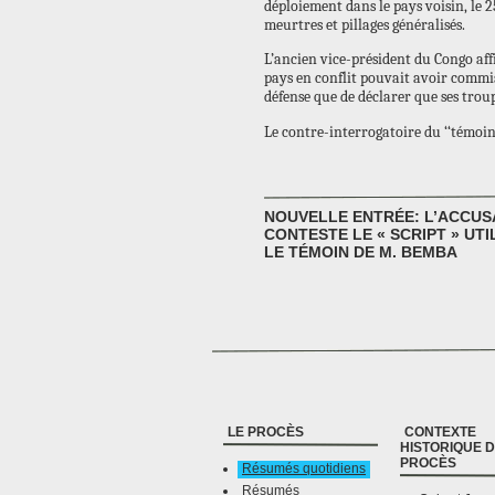
déploiement dans le pays voisin, le 2
meurtres et pillages généralisés.
L’ancien vice-président du Congo aff
pays en conflit pouvait avoir commis 
défense que de déclarer que ses trou
Le contre-interrogatoire du ‘‘témoi
NOUVELLE ENTRÉE: L’ACCUS
CONTESTE LE « SCRIPT » UTI
LE TÉMOIN DE M. BEMBA
LE PROCÈS
CONTEXTE
HISTORIQUE 
PROCÈS
Résumés quotidiens
Résumés