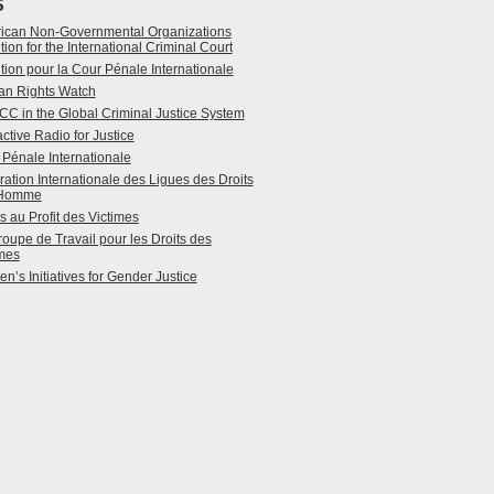
S
ican Non-Governmental Organizations
tion for the International Criminal Court
tion pour la Cour Pénale Internationale
n Rights Watch
CC in the Global Criminal Justice System
active Radio for Justice
Pénale Internationale
ation Internationale des Ligues des Droits
’Homme
 au Profit des Victimes
oupe de Travail pour les Droits des
imes
’s Initiatives for Gender Justice