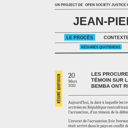
UN PROJECT DE
OPEN SOCIETY JUSTICE I
JEAN-PI
LE PROCÈS
CONTEXTE
RÉSUMÉS QUOTIDIENS
LES PROCURE
20
TÉMOIN SUR L
Mars
2013
BEMBA ONT R
Aujourd’hui, la date à laquelle les 
arrivées en République centrafricai
l’accusation, d’un témoin de la défen
L’avocat de l’accusation Eric Ivers
était arrivé dans le pays en conflit 