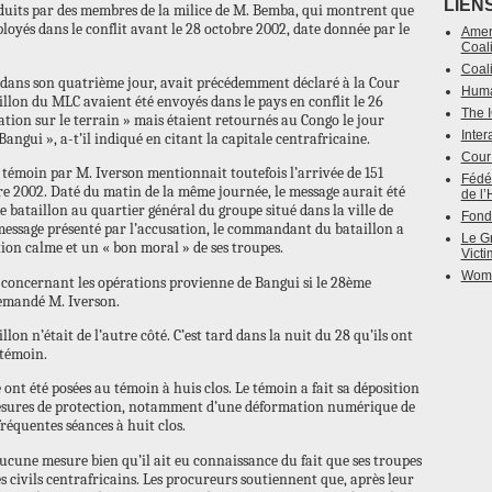
LIEN
duits par des membres de la milice de M. Bemba, qui montrent que
ployés dans le conflit avant le 28 octobre 2002, date donnée par le
Amer
Coali
Coali
 dans son quatrième jour, avait précédemment déclaré à la Cour
Huma
illon du MLC avaient été envoyés dans le pays en conflit le 26
The I
ation sur le terrain » mais étaient retournés au Congo le jour
Inter
Bangui », a-t’il indiqué en citant la capitale centrafricaine.
Cour 
 témoin par M. Iverson mentionnait toutefois l’arrivée de 151
Fédér
re 2002. Daté du matin de la même journée, le message aurait été
de l
ataillon au quartier général du groupe situé dans la ville de
Fonds
essage présenté par l’accusation, le commandant du bataillon a
Le Gr
tion calme et un « bon moral » de ses troupes.
Vict
Women
e concernant les opérations provienne de Bangui si le 28ème
demandé M. Iverson.
lon n’était de l’autre côté. C’est tard dans la nuit du 28 qu’ils ont
 témoin.
ont été posées au témoin à huis clos. Le témoin a fait sa déposition
 mesures de protection, notamment d’une déformation numérique de
fréquentes séances à huit clos.
ucune mesure bien qu’il ait eu connaissance du fait que ses troupes
s civils centrafricains. Les procureurs soutiennent que, après leur