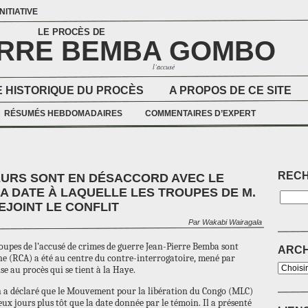
NITIATIVE
LE PROCÈS DE
ERRE BEMBA GOMBO
l’accusé
 HISTORIQUE DU PROCÈS
A PROPOS DE CE SITE
RÉSUMÉS HEBDOMADAIRES
COMMENTAIRES D’EXPERT
REC
URS SONT EN DÉSACCORD AVEC LE
A DATE À LAQUELLE LES TROUPES DE M.
EJOINT LE CONFLIT
Par Wakabi Wairagala
troupes de l’accusé de crimes de guerre Jean-Pierre Bemba sont
ARCH
ne (RCA) a été au centre du contre-interrogatoire, mené par
se au procès qui se tient à la Haye.
on a déclaré que le Mouvement pour la libération du Congo (MLC)
deux jours plus tôt que la date donnée par le témoin. Il a présenté