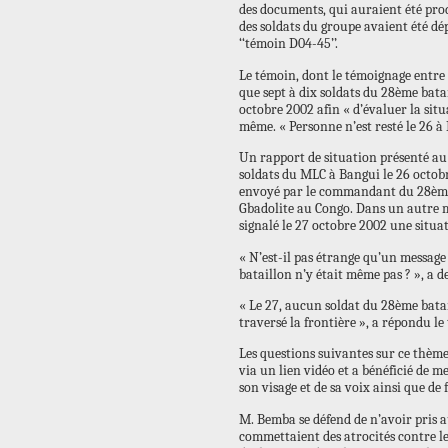
des documents, qui auraient été pro
des soldats du groupe avaient été dé
‘‘témoin D04-45’’.
Le témoin, dont le témoignage entre
que sept à dix soldats du 28ème bata
octobre 2002 afin « d’évaluer la situ
même. « Personne n’est resté le 26 à 
Un rapport de situation présenté au
soldats du MLC à Bangui le 26 octob
envoyé par le commandant du 28ème b
Gbadolite au Congo. Dans un autre m
signalé le 27 octobre 2002 une situa
« N’est-il pas étrange qu’un messag
bataillon n’y était même pas ? », a 
« Le 27, aucun soldat du 28ème batail
traversé la frontière », a répondu le
Les questions suivantes sur ce thème 
via un lien vidéo et a bénéficié de
son visage et de sa voix ainsi que de 
M. Bemba se défend de n’avoir pris a
commettaient des atrocités contre le