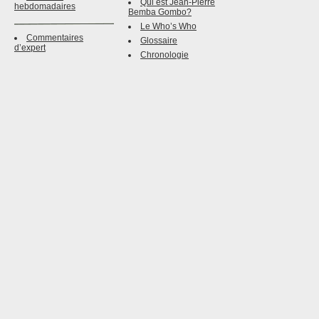
Qui est Jean-Pierre
hebdomadaires
Bemba Gombo?
Le Who’s Who
Commentaires
Glossaire
d’expert
Chronologie