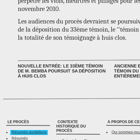
perpétré les viols, meurtres et pillages pour le
novembre 2010.
Les audiences du procès devraient se poursui
de la déposition du 33ème témoin, le ‘‘témoin
la totalité de son témoignage à huis clos.
NOUVELLE ENTRÉE: LE 33ÈME TÉMOIN
ANCIENNE 
DE M. BEMBA POURSUIT SA DÉPOSITION
TÉMOIN DU
À HUIS CLOS
ENTIÈREME
LE PROCÈS
CONTEXTE
A PROPOS DE CE
HISTORIQUE DU
PROCÈS
Résumés quotidiens
Qui sommes-no
Résumés