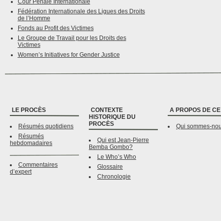
Cour Pénale Internationale
Fédération Internationale des Ligues des Droits
de l’Homme
Fonds au Profit des Victimes
Le Groupe de Travail pour les Droits des
Victimes
Women’s Initiatives for Gender Justice
LE PROCÈS
CONTEXTE
A PROPOS DE CE
HISTORIQUE DU
PROCÈS
Résumés quotidiens
Qui sommes-no
Résumés
Qui est Jean-Pierre
hebdomadaires
Bemba Gombo?
Le Who’s Who
Commentaires
Glossaire
d’expert
Chronologie