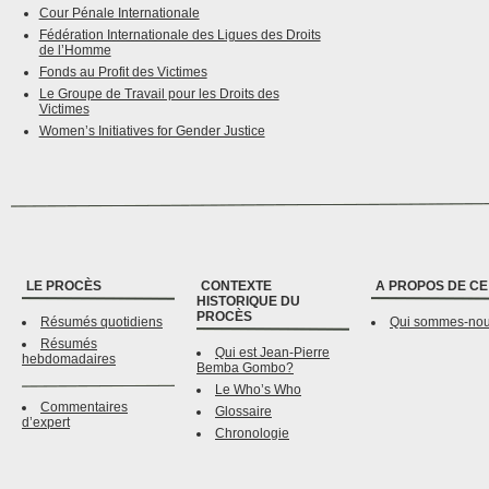
Cour Pénale Internationale
Fédération Internationale des Ligues des Droits
de l’Homme
Fonds au Profit des Victimes
Le Groupe de Travail pour les Droits des
Victimes
Women’s Initiatives for Gender Justice
LE PROCÈS
CONTEXTE
A PROPOS DE CE
HISTORIQUE DU
PROCÈS
Résumés quotidiens
Qui sommes-no
Résumés
Qui est Jean-Pierre
hebdomadaires
Bemba Gombo?
Le Who’s Who
Commentaires
Glossaire
d’expert
Chronologie