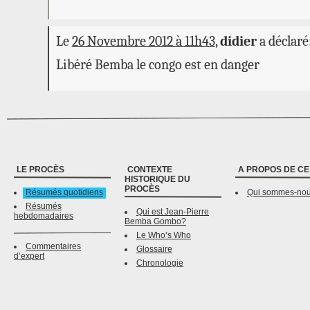
Le
26 Novembre 2012 à 11h43
,
didier
a déclaré
Libéré Bemba le congo est en danger
LE PROCÈS
CONTEXTE
A PROPOS DE CE
HISTORIQUE DU
PROCÈS
Résumés quotidiens
Qui sommes-no
Résumés
Qui est Jean-Pierre
hebdomadaires
Bemba Gombo?
Le Who’s Who
Commentaires
Glossaire
d’expert
Chronologie