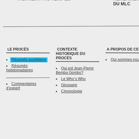
DU MLC
LE PROCÈS
CONTEXTE
A PROPOS DE CE
HISTORIQUE DU
PROCÈS
Résumés quotidiens
Qui sommes-no
Résumés
Qui est Jean-Pierre
hebdomadaires
Bemba Gombo?
Le Who’s Who
Commentaires
Glossaire
d’expert
Chronologie