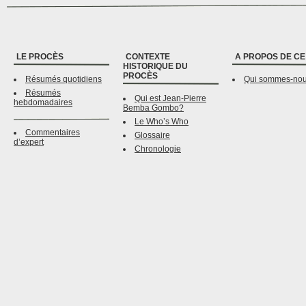
LE PROCÈS
CONTEXTE
A PROPOS DE CE
HISTORIQUE DU
PROCÈS
Résumés quotidiens
Qui sommes-no
Résumés
Qui est Jean-Pierre
hebdomadaires
Bemba Gombo?
Le Who’s Who
Commentaires
Glossaire
d’expert
Chronologie