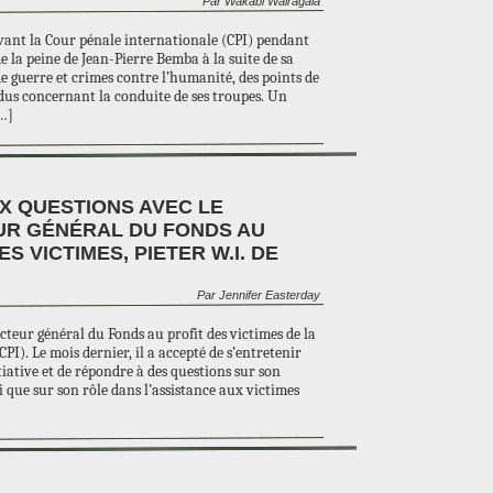
Par Wakabi Wairagala
vant la Cour pénale internationale (CPI) pendant
de la peine de Jean-Pierre Bemba à la suite de sa
guerre et crimes contre l’humanité, des points de
dus concernant la conduite de ses troupes. Un
[…]
X QUESTIONS AVEC LE
UR GÉNÉRAL DU FONDS AU
ES VICTIMES, PIETER W.I. DE
Par Jennifer Easterday
ecteur général du Fonds au profit des victimes de la
PI). Le mois dernier, il a accepté de s’entretenir
tiative et de répondre à des questions sur son
i que sur son rôle dans l’assistance aux victimes