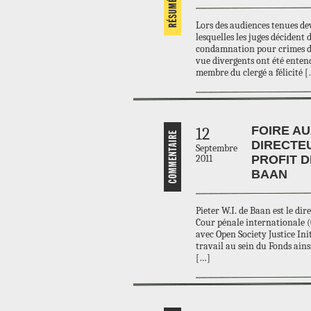
Lors des audiences tenues de
lesquelles les juges décident 
condamnation pour crimes de 
vue divergents ont été enten
membre du clergé a félicité 
FOIRE AU
12
DIRECTE
Septembre
2011
PROFIT D
BAAN
Pieter W.I. de Baan est le dir
Cour pénale internationale (C
avec Open Society Justice Ini
travail au sein du Fonds ains
[…]