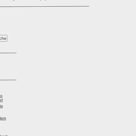
ns
rt
le
stem