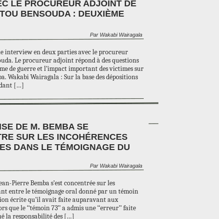
EC LE PROCUREUR ADJOINT DE
ATOU BENSOUDA : DEUXIÈME
Par Wakabi Wairagala
ne interview en deux parties avec le procureur
ouda. Le procureur adjoint répond à des questions
e de guerre et l’impact important des victimes sur
ba. Wakabi Wairagala : Sur la base des dépositions
rdant […]
SE DE M. BEMBA SE
RE SUR LES INCOHÉRENCES
ES DANS LE TÉMOIGNAGE DU
Par Wakabi Wairagala
Jean-Pierre Bemba s’est concentrée sur les
tant entre le témoignage oral donné par un témoin
tion écrite qu’il avait faite auparavant aux
rs que le ‘‘témoin 73’’ a admis une ‘‘erreur’’ faite
ué la responsabilité des […]