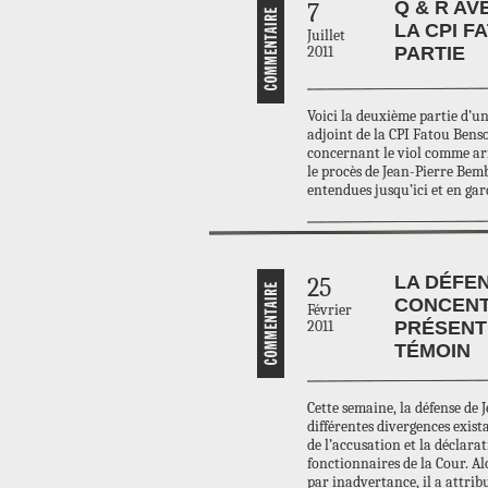
Q & R AV
7
LA CPI F
Juillet
2011
PARTIE
Voici la deuxième partie d’u
adjoint de la CPI Fatou Bens
concernant le viol comme arm
le procès de Jean-Pierre Bem
entendues jusqu’ici et en ga
LA DÉFEN
25
CONCENT
Février
2011
PRÉSENT
TÉMOIN
Cette semaine, la défense de 
différentes divergences exis
de l’accusation et la déclara
fonctionnaires de la Cour. Alo
par inadvertance, il a attrib