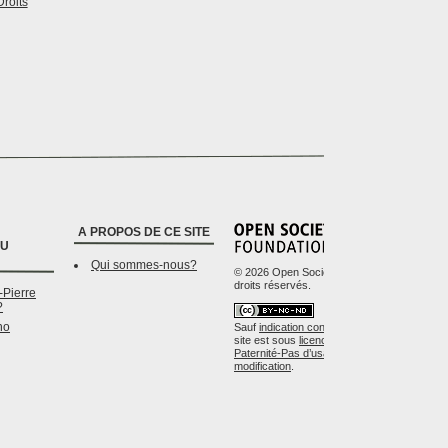
Droits
Conditions Générales 
A PROPOS DE CE SITE
DU
Qui sommes-nous?
© 2026 Open Society Foundations. Certains
droits réservés.
-Pierre
?
ho
Sauf
indication contraire
, le contenu de ce
site est sous
licence Creative Commons-
Paternité-Pas d’usage commercial-Pas de
modification
.