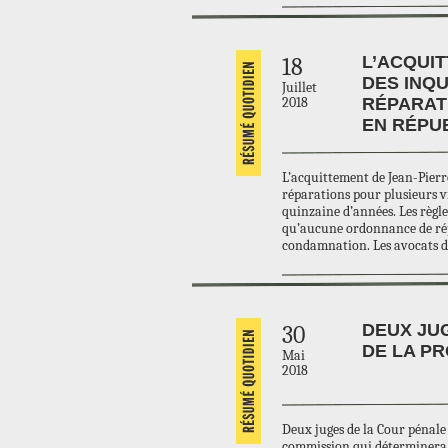
L’ACQUI
18
DES INQ
Juillet
2018
RÉPARAT
EN RÉPU
L’acquittement de Jean-Pierr
réparations pour plusieurs v
quinzaine d’années. Les règle
qu’aucune ordonnance de répa
condamnation. Les avocats 
DEUX JU
30
DE LA P
Mai
2018
Deux juges de la Cour pénale 
commission qui déterminera l