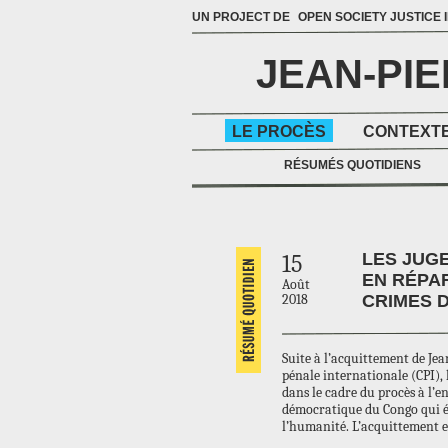
UN PROJECT DE
OPEN SOCIETY JUSTICE I
JEAN-PI
LE PROCÈS
CONTEXTE
RÉSUMÉS QUOTIDIENS
LES JUG
15
EN RÉPA
Août
2018
CRIMES 
Suite à l’acquittement de Je
pénale internationale (CPI), 
dans le cadre du procès à l’e
démocratique du Congo qui ét
l’humanité. L’acquittement e