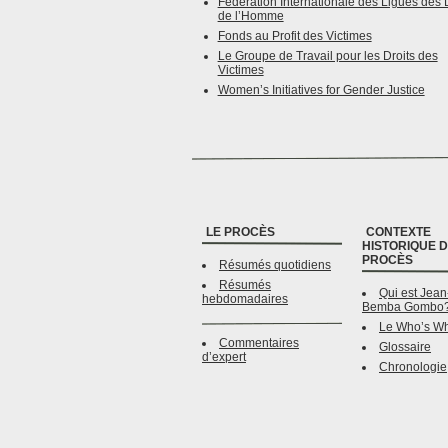
Fédération Internationale des Ligues des 
de l’Homme
Fonds au Profit des Victimes
Le Groupe de Travail pour les Droits des
Victimes
Women’s Initiatives for Gender Justice
LE PROCÈS
CONTEXTE
HISTORIQUE 
PROCÈS
Résumés quotidiens
Résumés
Qui est Jean
hebdomadaires
Bemba Gombo
Le Who’s W
Commentaires
Glossaire
d’expert
Chronologie