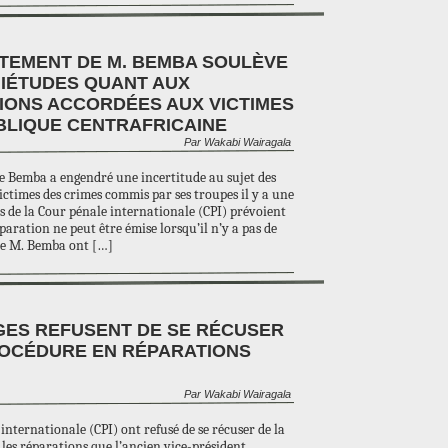
TTEMENT DE M. BEMBA SOULÈVE
UIÉTUDES QUANT AUX
IONS ACCORDÉES AUX VICTIMES
BLIQUE CENTRAFRICAINE
Par Wakabi Wairagala
e Bemba a engendré une incertitude au sujet des
ictimes des crimes commis par ses troupes il y a une
s de la Cour pénale internationale (CPI) prévoient
ration ne peut être émise lorsqu’il n’y a pas de
de M. Bemba ont […]
GES REFUSENT DE SE RÉCUSER
ROCÉDURE EN RÉPARATIONS
Par Wakabi Wairagala
internationale (CPI) ont refusé de se récuser de la
es réparations que l’ancien vice-président