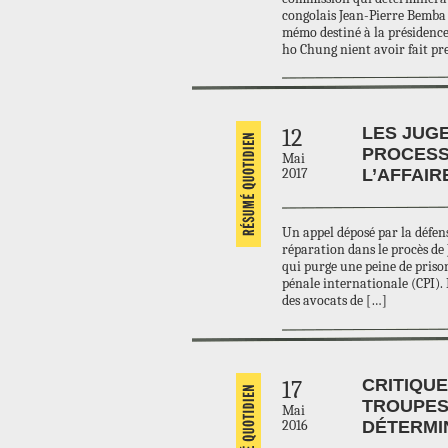
congolais Jean-Pierre Bemba 
mémo destiné à la présidence
ho Chung nient avoir fait pr
LES JUG
12
PROCESS
Mai
2017
L’AFFAI
Un appel déposé par la défen
réparation dans le procès de 
qui purge une peine de prison 
pénale internationale (CPI). 
des avocats de […]
CRITIQU
17
TROUPES 
Mai
2016
DÉTERMI